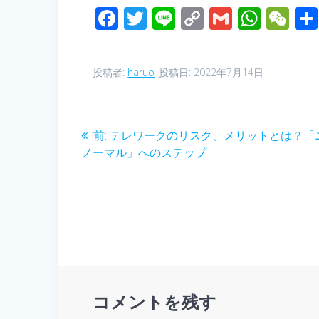
F
T
Li
C
G
W
W
ac
wi
n
o
m
h
e
e
tt
e
p
ail
at
C
投稿者:
haruo
投稿日: 2022年7月14日
b
er
y
s
h
o
Li
A
at
投
o
n
p
前
前:
テレワークのリスク、メリットとは？「
k
k
p
の
ノーマル」へのステップ
稿
投
稿:
ナ
ビ
ゲ
ー
コメントを残す