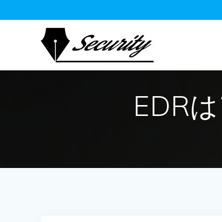
コ
ン
テ
ン
ツ
へ
ス
キ
EDR
ッ
プ