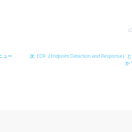
共
有
次
ニュー
次:
EDR（Endpoint Detection and Response
の
か
投
稿: