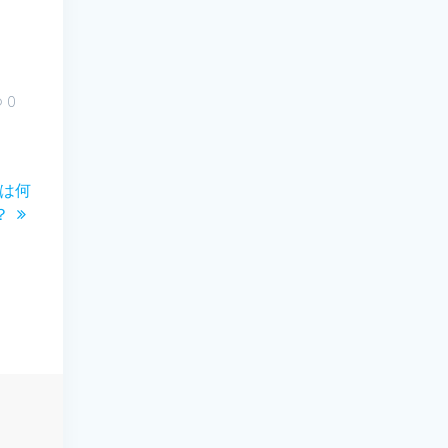
0
）とは何
？