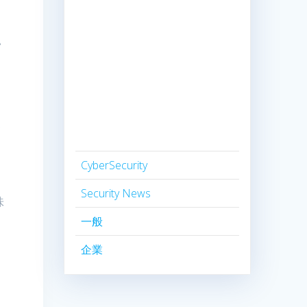
い
、
て
CyberSecurity
Security News
味
一般
て
企業